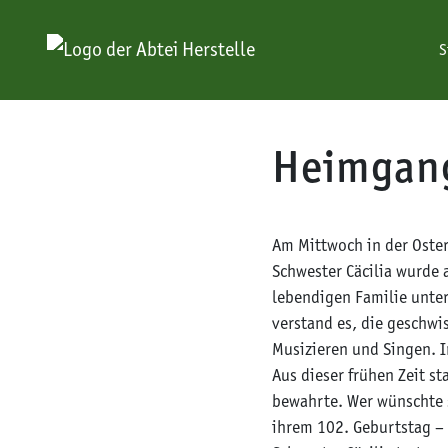
S
Skip to content
Heimgang 
Am Mittwoch in der Oster
Schwester Cäcilia wurde
lebendigen Familie unter 
verstand es, die geschw
Musizieren und Singen. I
Aus dieser frühen Zeit st
bewahrte. Wer wünschte s
ihrem 102. Geburtstag – 