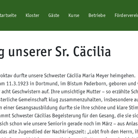
tartseite
Kloster
Gäste
Kurse
Betriebe
Förderverei
unserer Sr. Cäcilia
oktav durfte unsere Schwester Cäcilia Maria Meyer heimgehen.
 am 11.3.1923 in Dortmund, im Bistum Paderborn, geboren und w
acht Geschwistern auf. Ihre umsichtige Mutter – so erzählte Sch
isterliche Gemeinschaft klug zusammenzuhalten, insbesondere 
n einer Gesangsausbildung durfte sie ihre schöne und klare Sti
ammt Schwester Cäcilias Begeisterung für den Gesang, die sie sic
ich schon wie unsere Seniorin gerade noch im März – aus Anlass
das alte Jugendlied der Nachkriegszeit: „Lobt froh den Herrn, i