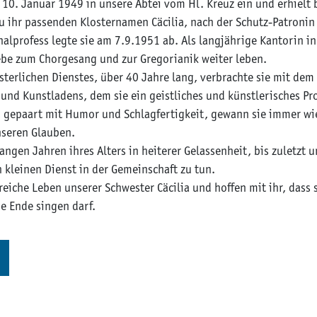
m 10. Januar 1949 in unsere Abtei vom Hl. Kreuz ein und erhielt 
 ihr passenden Klosternamen Cäcilia, nach der Schutz-Patronin
nalprofess legte sie am 7.9.1951 ab. Als langjährige Kantorin i
iebe zum Chorgesang und zur Gregorianik weiter leben.
österlichen Dienstes, über 40 Jahre lang, verbrachte sie mit de
und Kunstladens, dem sie ein geistliches und künstlerisches Pro
 gepaart mit Humor und Schlagfertigkeit, gewann sie immer wie
nseren Glauben.
langen Jahren ihres Alters in heiterer Gelassenheit, bis zuletzt u
 kleinen Dienst in der Gemeinschaft zu tun.
reiche Leben unserer Schwester Cäcilia und hoffen mit ihr, dass 
e Ende singen darf.