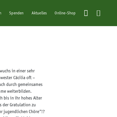
n
Spenden
Aktuelles
Online-Shop
uchs in einer sehr
wester Cäcilia oft –
auch durch gemeinsames
mme weiterbilden.
h bis in ihr hohes Alter
 der Gratulation zu
hr jugendlichen Chöre“!?