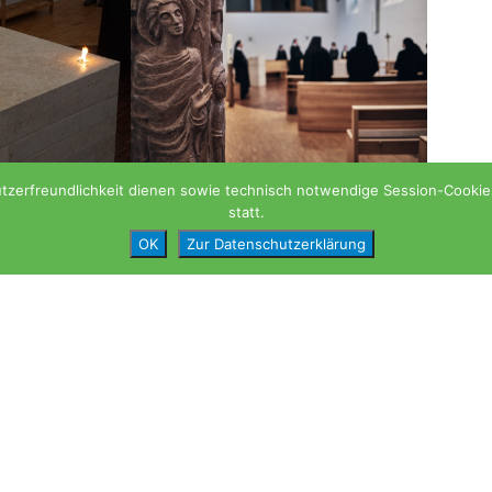
zerfreundlichkeit dienen sowie technisch notwendige Session-Cookies. 
statt.
OK
Zur Datenschutzerklärung
Abtei-Newsletter
Bleiben Sie mit unserem Newslett
Leben in unserer Abtei verbunden
aus der Liturgie, Einblicken in den
Gemeinschaft und Hinweisen auf
Veranstaltungen