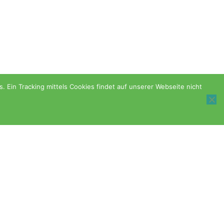
Ein Tracking mittels Cookies findet auf unserer Webseite nicht
Spenden an die Abtei
er über das
Pax-Bank für Kirche und Caritas eG,
 – mit Impulsen
Paderborn
 Alltag der
BIC: GENODED1PAX
 kommende
IBAN: DE06 3706 0193 1053 1520 03