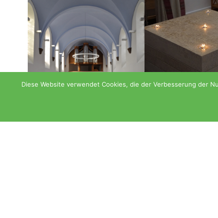
Diese Website verwendet Cookies, die der Verbesserung der Nut
Kontakt
Anreise
Abtei vom Heiligen Kreuz
Carolus-Magnus-Str. 9
37688 Beverungen – Herstelle
Telefon