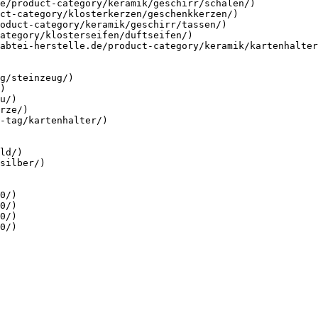
e/product-category/keramik/geschirr/schalen/)

ct-category/klosterkerzen/geschenkkerzen/)

oduct-category/keramik/geschirr/tassen/)

ategory/klosterseifen/duftseifen/)

abtei-herstelle.de/product-category/keramik/kartenhalter
g/steinzeug/)

)

u/)

rze/)

-tag/kartenhalter/)

ld/)

silber/)

0/)

0/)

0/)

0/)
