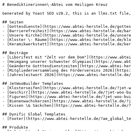
# Benediktinerinnen\-Abtei vom Heiligen Kreuz

Generated by Yoast SEO v28.2, this is an llms.txt file,
## Seiten

- [Gottesdienste](https://www.abtei-herstelle.de/gottes
- [Barrierefreiheit](https://www.abtei-herstelle.de/bar
- [Unsere Kirche](https://www.abtei-herstelle.de/unsere
- [Kloster \- Räume](https://www.abtei-herstelle.de/klo
- [Keramikwerkstatt](https://www.abtei-herstelle.de/ker
## Beiträge

- [Liborifest mit "Zelt vor dem Dom"](https://www.abtei
- [Heimgang unserer Schwester Olympias](https://www.abt
- [Geänderte Gotttesdienstzeiten](https://www.abtei-her
- [Mitgliederversammlung des Fördervereins 2026](https:
- [Jahresleitwort 2026](https://www.abtei-herstelle.de/
## JetWooBuilder Templates

- [Klosterseifen](https://www.abtei-herstelle.de/?jet-w
- [Geschirr](https://www.abtei-herstelle.de/?jet-woo-bu
- [Figuren](https://www.abtei-herstelle.de/?jet-woo-bui
- [Bienenwachskerzen](https://www.abtei-herstelle.de/?j
- [Kissen \& Säckchen](https://www.abtei-herstelle.de/?
## Dynific Global Templates

- [Footer](https://www.abtei-herstelle.de/?ae_global_te
## Produkte
