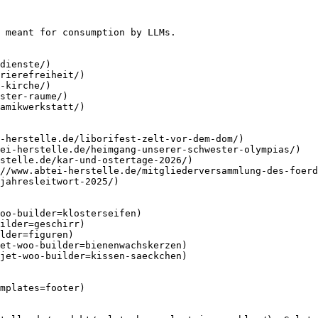
 meant for consumption by LLMs.

dienste/)

rierefreiheit/)

-kirche/)

ster-raume/)

amikwerkstatt/)

-herstelle.de/liborifest-zelt-vor-dem-dom/)

ei-herstelle.de/heimgang-unserer-schwester-olympias/)

stelle.de/kar-und-ostertage-2026/)

//www.abtei-herstelle.de/mitgliederversammlung-des-foerd
jahresleitwort-2025/)

oo-builder=klosterseifen)

ilder=geschirr)

lder=figuren)

et-woo-builder=bienenwachskerzen)

jet-woo-builder=kissen-saeckchen)

mplates=footer)
