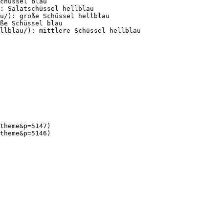
chüssel blau

: Salatschüssel hellblau

u/): große Schüssel hellblau

ße Schüssel blau

llblau/): mittlere Schüssel hellblau

theme&p=5147)

theme&p=5146)
