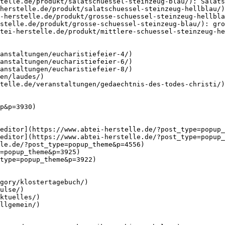
telle.de/produkt/salatschuessel-steinzeug-blau/): Salats
herstelle.de/produkt/salatschuessel-steinzeug-hellblau/)
-herstelle.de/produkt/grosse-schuessel-steinzeug-hellbla
stelle.de/produkt/grosse-schuessel-steinzeug-blau/): gro
tei-herstelle.de/produkt/mittlere-schuessel-steinzeug-he
anstaltungen/eucharistiefeier-4/)

anstaltungen/eucharistiefeier-6/)

anstaltungen/eucharistiefeier-8/)

en/laudes/)

telle.de/veranstaltungen/gedaechtnis-des-todes-christi/)

p&p=3930)

editor](https://www.abtei-herstelle.de/?post_type=popup_
editor](https://www.abtei-herstelle.de/?post_type=popup_
le.de/?post_type=popup_theme&p=4556)

=popup_theme&p=3925)

type=popup_theme&p=3922)

gory/klostertagebuch/)

ulse/)

ktuelles/)

llgemein/)
