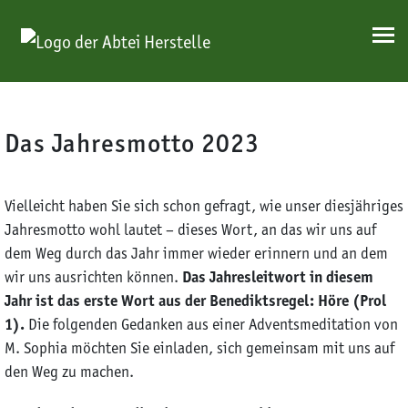
Kloster – Räume
Kursprogramm Download
Spenden
Keramikwerkstatt
Anliegen
Benediktinerin werden
Kerzenatelier
Aktuelles
Mitgliederversammlung
Unsere Oblaten
Seifenmanufaktur
Online-Shop
Mitgliedschaft
Geschichte
Skip to content
Aktuelles
Kontakt
Klostertagebuch
Das Jahresmotto 2023
Prävention und Aufarbeitung
Impulse
Vielleicht haben Sie sich schon gefragt, wie unser diesjähriges
Jahresmotto wohl lautet – dieses Wort, an das wir uns auf
dem Weg durch das Jahr immer wieder erinnern und an dem
wir uns ausrichten können.
Das Jahresleitwort in
diesem
Jahr ist das erste Wort aus der Benediktsregel: Höre (Prol
1).
Die folgenden Gedanken aus einer Adventsmeditation von
M. Sophia möchten Sie einladen, sich gemeinsam mit uns auf
den Weg zu machen.